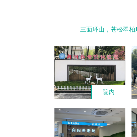
三面环山，苍松翠柏
院内