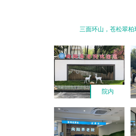
三面环山，苍松翠柏
院内