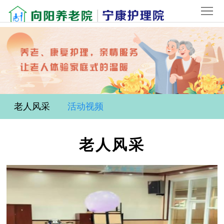
首
页
关
于
院
我
内
新
们
环
闻
老
老人风采
活动视频
境
中
人
联
老人风采
心
风
系
登
采
我
录
们