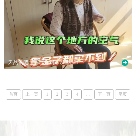
天然氧吧，空气好到难以置信！
首页
上一页
1
2
3
4
...
下一页
尾页