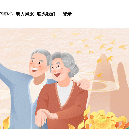
闻中心
老人风采
联系我们
登录