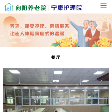
首
页
关
于
院
我
内
新
们
环
闻
老
餐厅
境
中
人
联
心
风
系
登
采
我
录
们