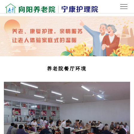
首
页
关
于
院
我
内
新
们
环
闻
老
养老院餐厅环境
境
中
人
联
心
风
系
登
采
我
录
们