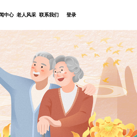
闻中心
老人风采
联系我们
登录