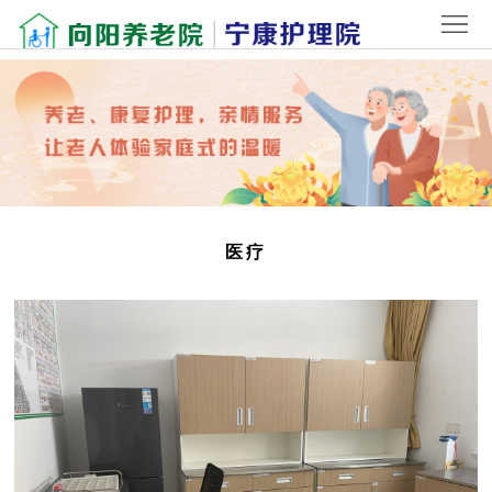
首
页
关
于
院
我
内
新
们
环
闻
老
医疗
境
中
人
联
心
风
系
登
采
我
录
们