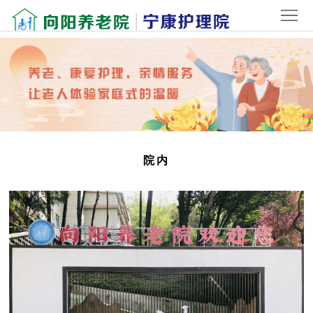
首
页
关
于
院
我
内
新
们
环
闻
老
院内
境
中
人
联
心
风
系
登
采
我
录
们